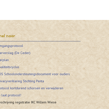
nel naar
mgangsprotocol
arverslag (De Ceder)
arplan
aliteitscyclus
OS Schoolondersteuningsdocument voor ouders
ivacyverklaring Stichting Penta
otocol kortdurend schorsen en verwijderen
 laat protocol!
schrijving registratie IKC Willem Wiese