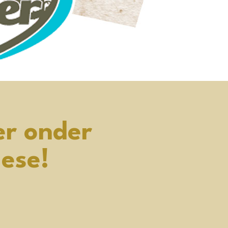
er onder
ese!