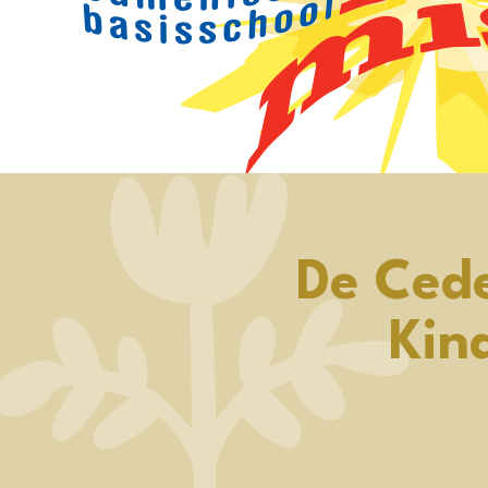
De Ced
Kin